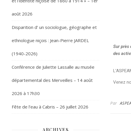
et l’identité niçoise de 1860 à 1914 » – 1er
août 2026
Disparition d’ un sociologue, géographe et
ethnologue niçois : Jean-Pierre JARDEL
Sur près 
(1940-2026)
des activ
Conférence de Juliette Lassalle au musée
L’ASPEAM 
départemental des Merveilles – 14 août
Venez nou
2026 à 17h30
Par
ASPE
Fête de l’eau à Cabris – 26 juillet 2026
ARCHIVES