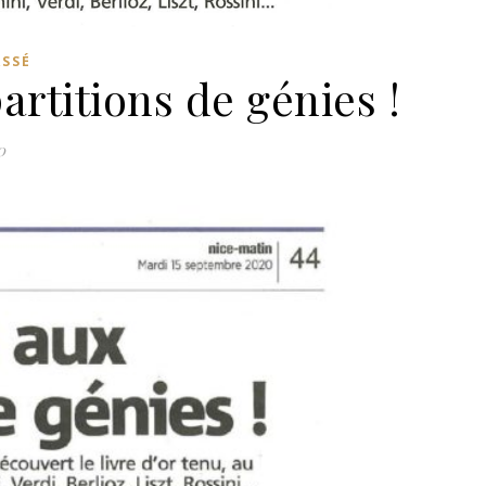
ASSÉ
rtitions de génies !
0