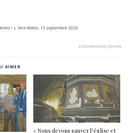
énies ! »,
Nice-Matin
, 15 septembre 2020.
sur Un
Commentaires fermés
I AIMER
« Nous devons sauver l’église et