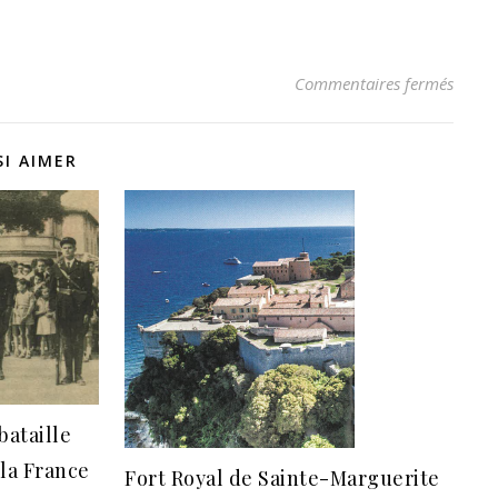
sur L’
Commentaires fermés
I AIMER
bataille
 la France
Fort Royal de Sainte-Marguerite