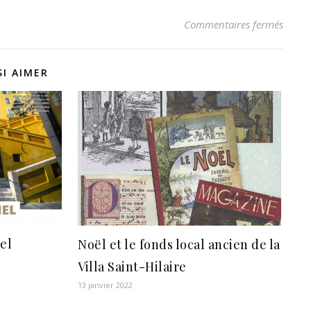
sur Le
Commentaires fermés
I AIMER
el
Noël et le fonds local ancien de la
Villa Saint-Hilaire
13 janvier 2022