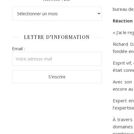
bureau de
Archives
Réaction 
« J’ai le 
LETTRE D’INFORMATION
Richard D
Email :
fondée en
Esprit vif
était conn
Avec son é
encore au
Expert en
l’expertis
À travers
domaines 
nombreux c