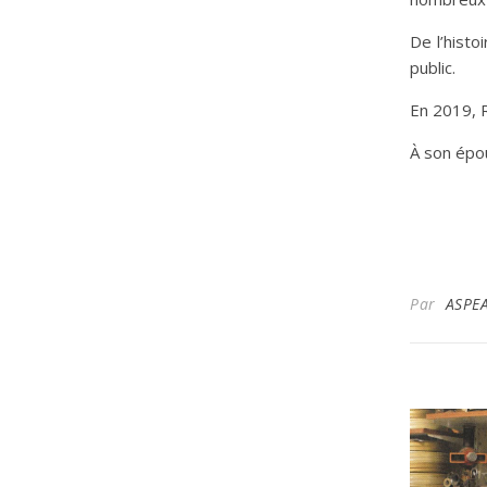
De l’histo
public.
En 2019, R
À son épou
Par
ASPE