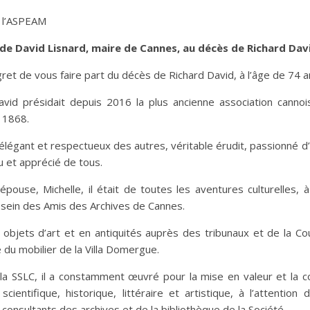
L
 l’ASPEAM
de David Lisnard, maire de Cannes, au décès de Richard Dav
regret de vous faire part du décès de Richard David, à l’âge de 74 a
avid présidait depuis 2016 la plus ancienne association cannois
 1868.
, élégant et respectueux des autres, véritable érudit, passionné d
u et apprécié de tous.
pouse, Michelle, il était de toutes les aventures culturelles, 
 sein des Amis des Archives de Cannes.
 objets d’art et en antiquités auprès des tribunaux et de la 
e du mobilier de la Villa Domergue.
 la SSLC, il a constamment œuvré pour la mise en valeur et la c
scientifique, historique, littéraire et artistique, à l’attenti
onsultants des archives et de la bibliothèque de la Société.