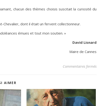
diamant, chacun des thèmes choisis suscitait la curiosité du
hevalier, dont il était un fervent collectionneur.
ondoléances émues et tout mon soutien. »
David Lisnard
Maire de Cannes
sur Ri
Commentaires fermés
I AIMER