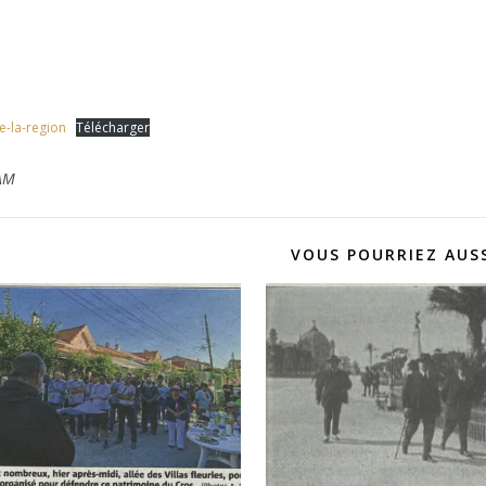
e-la-region
Télécharger
AM
VOUS POURRIEZ AUSS