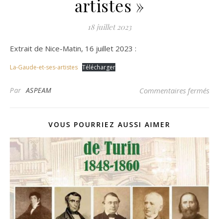
artistes »
18 juillet 2023
Extrait de Nice-Matin, 16 juillet 2023 :
La-Gaude-et-ses-artistes
Télécharger
sur
Par
ASPEAM
Commentaires fermés
VOUS POURRIEZ AUSSI AIMER