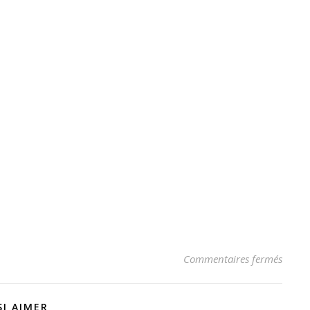
sur R
Commentaires fermés
I AIMER