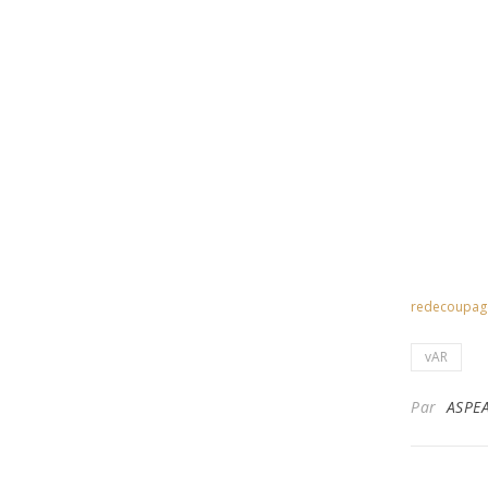
redecoupage
vAR
Par
ASPE