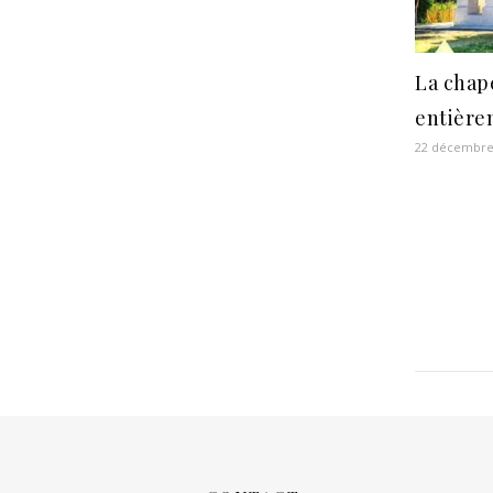
La chape
entière
22 décembre