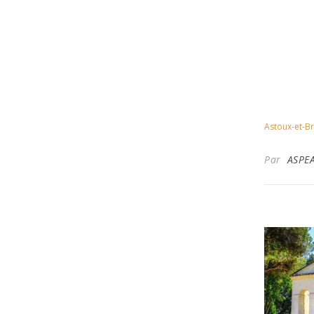
Astoux-et-B
Par
ASPE