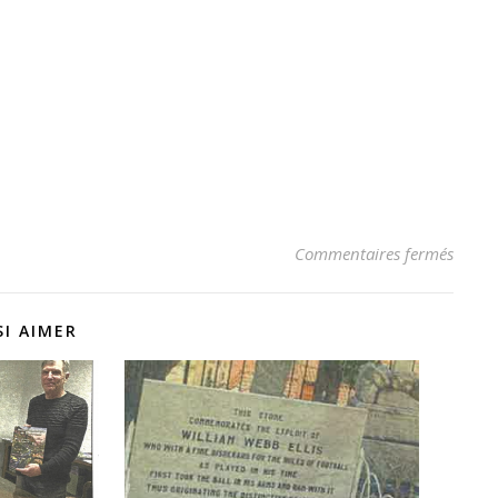
sur As
Commentaires fermés
I AIMER