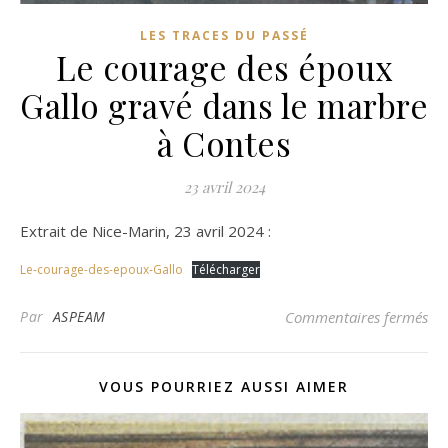
LES TRACES DU PASSÉ
Le courage des époux
Gallo gravé dans le marbre
à Contes
23 avril 2024
Extrait de Nice-Marin, 23 avril 2024 :
Le-courage-des-epoux-Gallo
Télécharger
sur
Par
ASPEAM
Commentaires fermés
VOUS POURRIEZ AUSSI AIMER