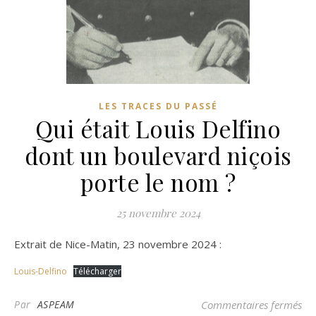
LES TRACES DU PASSÉ
Qui était Louis Delfino
dont un boulevard niçois
porte le nom ?
25 novembre 2024
Extrait de Nice-Matin, 23 novembre 2024 :
Louis-Delfino
Télécharger
sur
Par
ASPEAM
Commentaires fermés