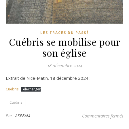
LES TRACES DU PASSÉ
Cuébris se mobilise pour
son église
18 décembre 2024
Extrait de Nice-Matin, 18 décembre 2024 :
Cuebris
Télécharger
Cuébris
sur
Par
ASPEAM
Commentaires fermés