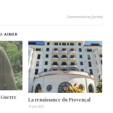
sur Le
Commentaires fermés
I AIMER
e Guerre
La renaissance du Provençal
19 juin 2025