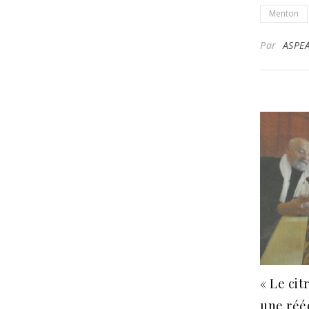
Menton
Par
ASPE
« Le cit
une réé