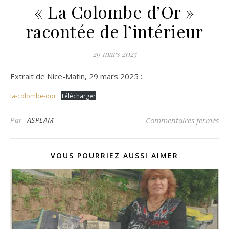
« La Colombe d’Or »
racontée de l’intérieur
29 mars 2025
Extrait de Nice-Matin, 29 mars 2025 :
la-colombe-dor
Télécharger
sur
Par
ASPEAM
Commentaires fermés
VOUS POURRIEZ AUSSI AIMER