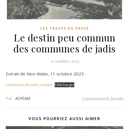
LES TRACES DU PASSÉ
Le destin peu commun
des communes de jadis
11 octobre 2025
Extrait de Nice-Matin, 11 octobre 2025 :
communes-de-jadis_rotated
Télécharger
su
Par
ASPEAM
Commentaires fermés
VOUS POURRIEZ AUSSI AIMER