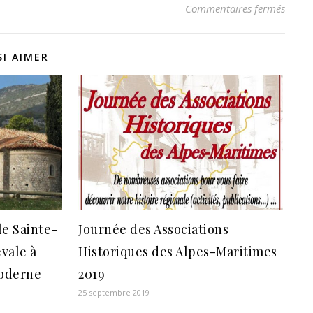
sur C
Commentaires fermés
I AIMER
le Sainte-
Journée des Associations
évale à
Historiques des Alpes-Maritimes
moderne
2019
25 septembre 2019