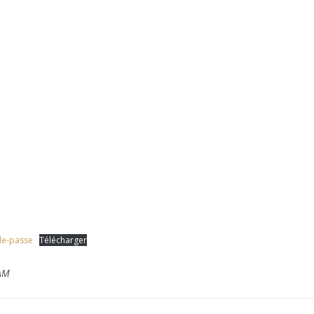
le-passe
Télécharger
AM