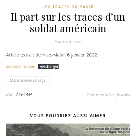
LES TRACES DU PASSÉ
Il part sur les traces d’un
soldat américain
6 janvier 2022
Article extrait de Nice-Matin, 6 janvier 2022 :
soldat-americain
Télécharger
St Dalmas-le-Selvage
sur
Par
ASPEAM
Commentaires fermés
VOUS POURRIEZ AUSSI AIMER