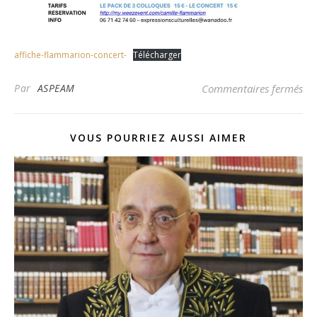
affiche-flammarion-concert-
Télécharger
sur
Par
ASPEAM
Commentaires fermés
VOUS POURRIEZ AUSSI AIMER