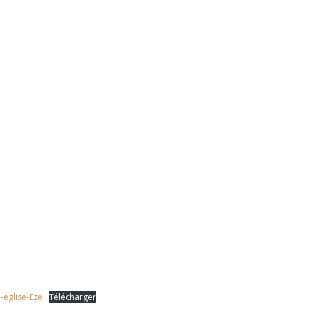
-eglise-Eze
Télécharger