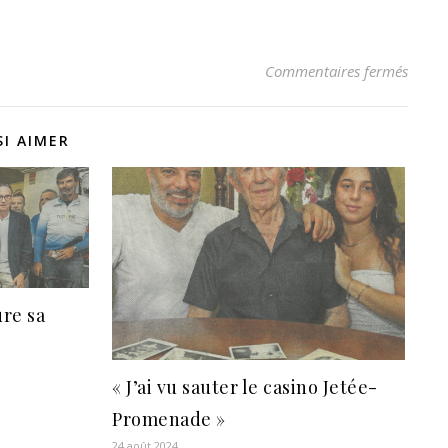
sur La
Commentaires fermés
I AIMER
re sa
« J’ai vu sauter le casino Jetée-
Promenade »
24 août 2024