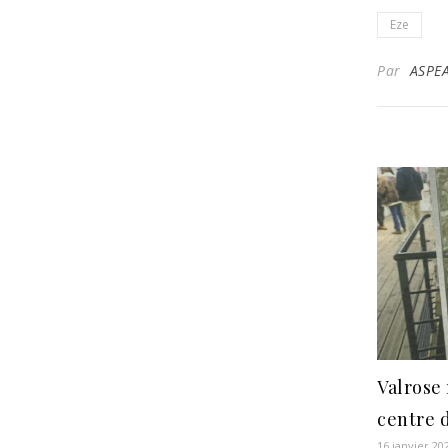
Eze
Par
ASPE
Valrose 
centre 
16 janvier 20