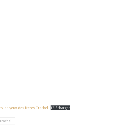
rs-les-yeux-des-freres-Trachel
Télécharger
Trachel