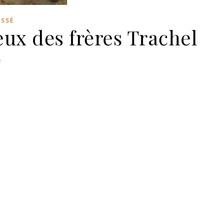
ASSÉ
eux des frères Trachel
3