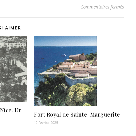
sur 4 
Commentaires fermés
I AIMER
Nice. Un
Fort Royal de Sainte-Marguerite
10 février 2025