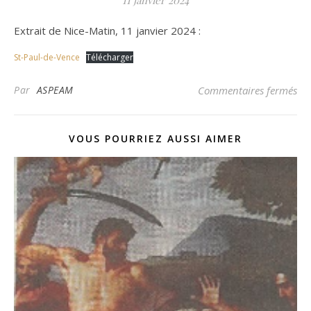
11 janvier 2024
Extrait de Nice-Matin, 11 janvier 2024 :
St-Paul-de-Vence
Télécharger
sur
Par
ASPEAM
Commentaires fermés
VOUS POURRIEZ AUSSI AIMER