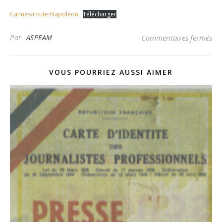
Cannes-route-Napoleon
Télécharger
sur
Par
ASPEAM
Commentaires fermés
VOUS POURRIEZ AUSSI AIMER