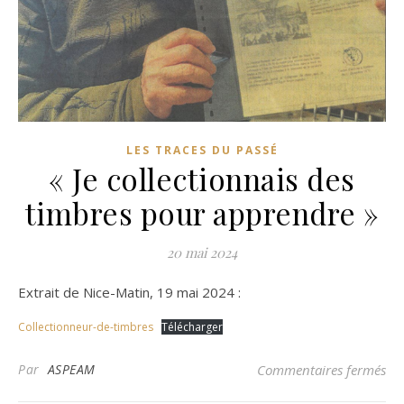
LES TRACES DU PASSÉ
« Je collectionnais des
timbres pour apprendre »
20 mai 2024
Extrait de Nice-Matin, 19 mai 2024 :
Collectionneur-de-timbres
Télécharger
sur
Par
ASPEAM
Commentaires fermés