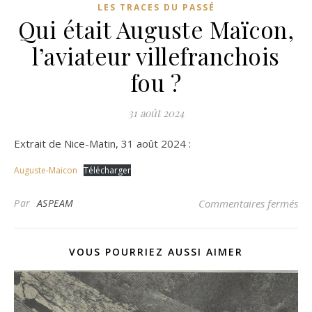
LES TRACES DU PASSÉ
Qui était Auguste Maïcon,
l’aviateur villefranchois
fou ?
31 août 2024
Extrait de Nice-Matin, 31 août 2024 :
Auguste-Maicon
Télécharger
sur
Par
ASPEAM
Commentaires fermés
VOUS POURRIEZ AUSSI AIMER