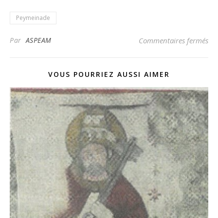
Peymeinade
sur
Par
ASPEAM
Commentaires fermés
VOUS POURRIEZ AUSSI AIMER