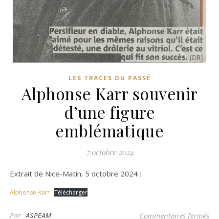
LES TRACES DU PASSÉ
Alphonse Karr souvenir
d’une figure
emblématique
7 octobre 2024
Extrait de Nice-Matin, 5 octobre 2024 :
Alphonse-Karr
Télécharger
sur
Par
ASPEAM
Commentaires fermés