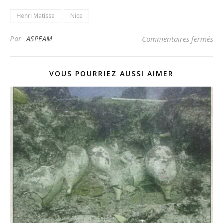
Henri Matisse
Nice
sur
Par
ASPEAM
Commentaires fermés
VOUS POURRIEZ AUSSI AIMER