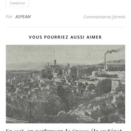
Cantaron
su
Par
ASPEAM
Commentaires fermés
VOUS POURRIEZ AUSSI AIMER