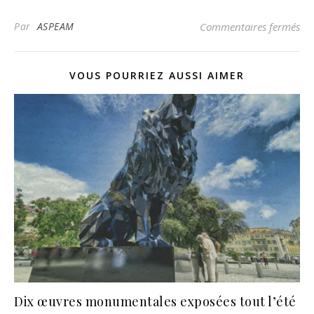
su
Par
ASPEAM
Commentaires fermés
VOUS POURRIEZ AUSSI AIMER
Dix œuvres monumentales exposées tout l’été