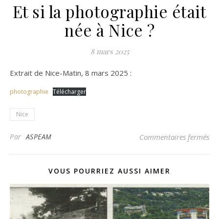
Et si la photographie était
née à Nice ?
8 mars 2025
Extrait de Nice-Matin, 8 mars 2025 :
photographie
Télécharger
Nice
sur
Par
ASPEAM
Commentaires fermés
VOUS POURRIEZ AUSSI AIMER