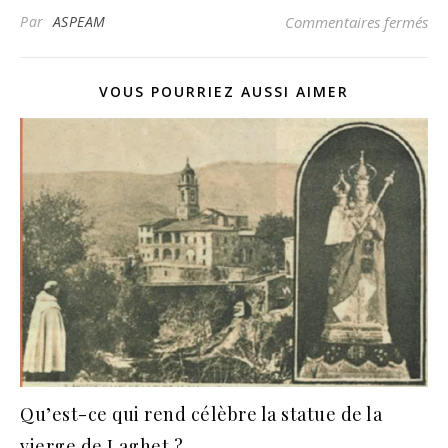
sur
Par
ASPEAM
Commentaires fermés
VOUS POURRIEZ AUSSI AIMER
Qu’est-ce qui rend célèbre la statue de la
vierge de Laghet ?