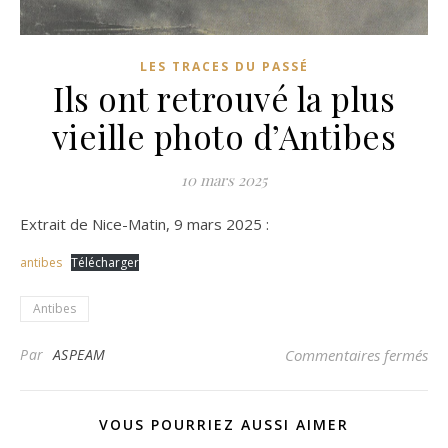
LES TRACES DU PASSÉ
Ils ont retrouvé la plus
vieille photo d’Antibes
10 mars 2025
Extrait de Nice-Matin, 9 mars 2025 :
antibes
Télécharger
Antibes
sur
Par
ASPEAM
Commentaires fermés
VOUS POURRIEZ AUSSI AIMER