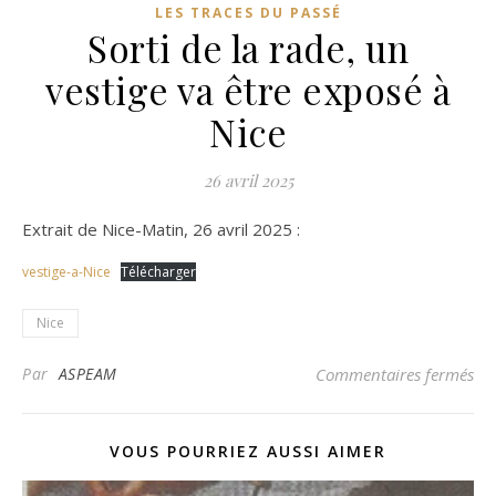
LES TRACES DU PASSÉ
Sorti de la rade, un
vestige va être exposé à
Nice
26 avril 2025
Extrait de Nice-Matin, 26 avril 2025 :
vestige-a-Nice
Télécharger
Nice
sur
Par
ASPEAM
Commentaires fermés
VOUS POURRIEZ AUSSI AIMER