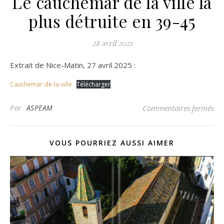
Le cauchemar de la ville la
plus détruite en 39-45
28 avril 2025
Extrait de Nice-Matin, 27 avril 2025 :
Cauchemar-de-la-ville
Télécharger
sur
Par
ASPEAM
Commentaires fermés
VOUS POURRIEZ AUSSI AIMER