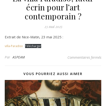
écrin pour l’art
contemporain ?
23 mai 2025
Extrait de Nice-Matin, 23 mai 2025 :
villa-Paradiso
Télécharger
sur
Par
ASPEAM
Commentaires fermés
VOUS POURRIEZ AUSSI AIMER