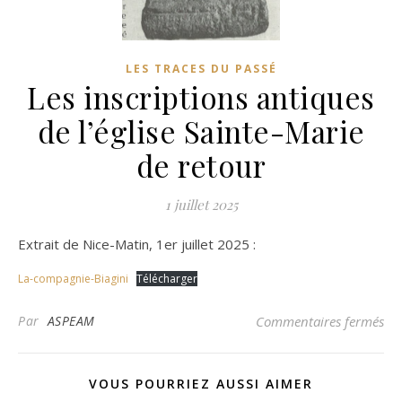
LES TRACES DU PASSÉ
Les inscriptions antiques
de l’église Sainte-Marie
de retour
1 juillet 2025
Extrait de Nice-Matin, 1er juillet 2025 :
La-compagnie-Biagini
Télécharger
sur
Par
ASPEAM
Commentaires fermés
VOUS POURRIEZ AUSSI AIMER