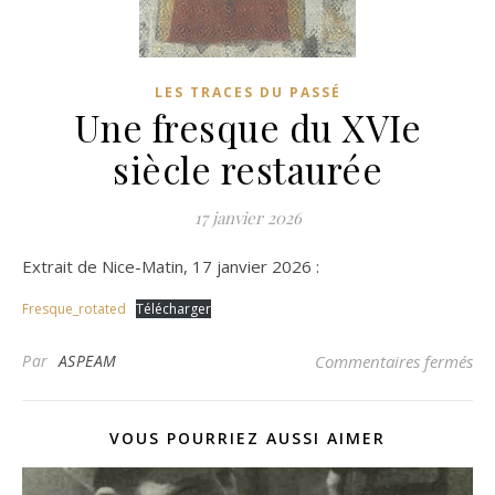
LES TRACES DU PASSÉ
Une fresque du XVIe
siècle restaurée
17 janvier 2026
Extrait de Nice-Matin, 17 janvier 2026 :
Fresque_rotated
Télécharger
sur
Par
ASPEAM
Commentaires fermés
VOUS POURRIEZ AUSSI AIMER