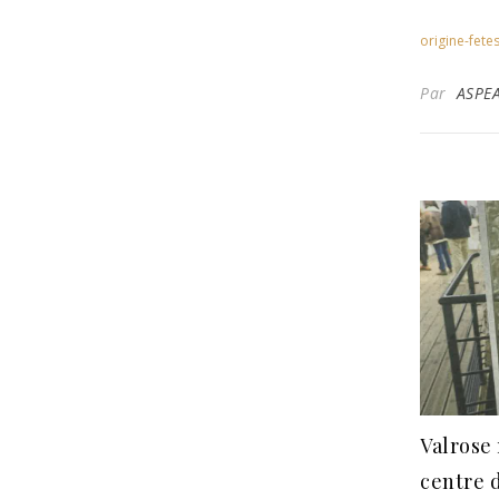
origine-fete
Par
ASPE
Valrose 
centre 