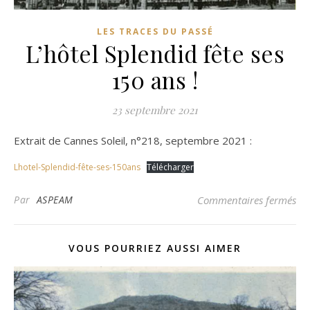
LES TRACES DU PASSÉ
L’hôtel Splendid fête ses
150 ans !
23 septembre 2021
Extrait de Cannes Soleil, n°218, septembre 2021 :
Lhotel-Splendid-fête-ses-150ans
Télécharger
sur
Par
ASPEAM
Commentaires fermés
VOUS POURRIEZ AUSSI AIMER