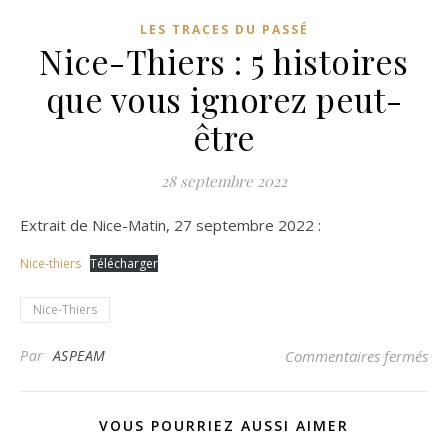
LES TRACES DU PASSÉ
Nice-Thiers : 5 histoires
que vous ignorez peut-
être
28 septembre 2022
Extrait de Nice-Matin, 27 septembre 2022 :
Nice-thiers
Télécharger
Nice-Thiers
sur
Par
ASPEAM
Commentaires fermés
VOUS POURRIEZ AUSSI AIMER