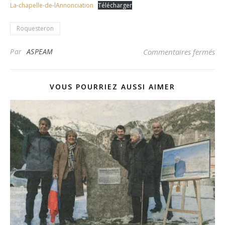
La-chapelle-de-lAnnonciation
Télécharger
Roquesteron
sur
Par
ASPEAM
Commentaires fermés
VOUS POURRIEZ AUSSI AIMER