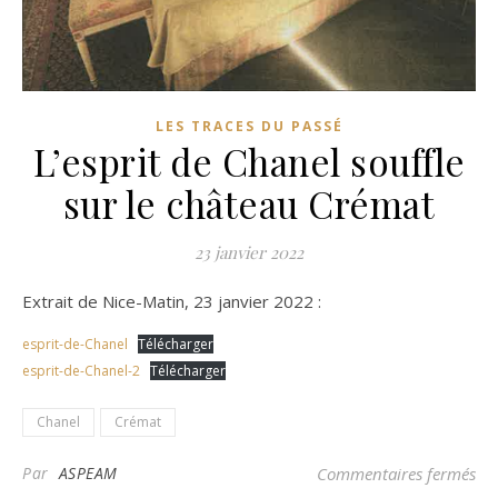
LES TRACES DU PASSÉ
L’esprit de Chanel souffle
sur le château Crémat
23 janvier 2022
Extrait de Nice-Matin, 23 janvier 2022 :
esprit-de-Chanel
Télécharger
esprit-de-Chanel-2
Télécharger
Chanel
Crémat
sur
Par
ASPEAM
Commentaires fermés