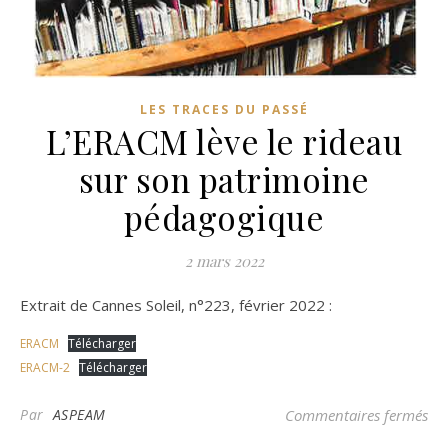
LES TRACES DU PASSÉ
L’ERACM lève le rideau
sur son patrimoine
pédagogique
2 mars 2022
Extrait de Cannes Soleil, n°223, février 2022 :
ERACM
Télécharger
ERACM-2
Télécharger
sur
Par
ASPEAM
Commentaires fermés