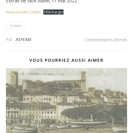
Extrait de Nice-Matin, 11 mai 2022 :
Vieux-moulin-Contes
Télécharger
Contes
sur
Par
ASPEAM
Commentaires fermés
VOUS POURRIEZ AUSSI AIMER