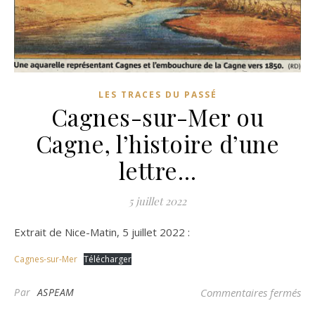
LES TRACES DU PASSÉ
Cagnes-sur-Mer ou
Cagne, l’histoire d’une
lettre…
5 juillet 2022
Extrait de Nice-Matin, 5 juillet 2022 :
Cagnes-sur-Mer
Télécharger
sur
Par
ASPEAM
Commentaires fermés