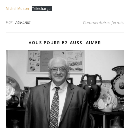
Michel-Mosser
Télécharger
sur
Par
ASPEAM
Commentaires fermés
VOUS POURRIEZ AUSSI AIMER