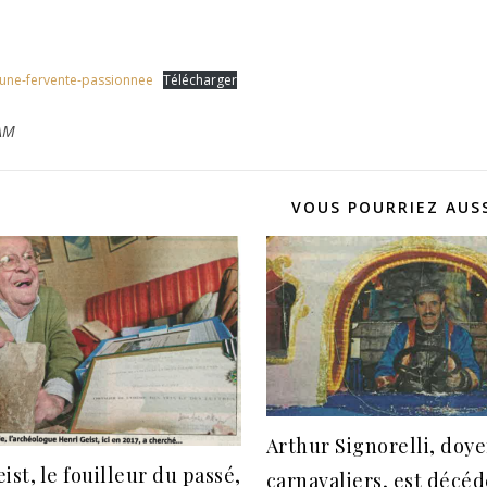
une-fervente-passionnee
Télécharger
AM
VOUS POURRIEZ AUSS
Arthur Signorelli, doy
ist, le fouilleur du passé,
carnavaliers, est décéd