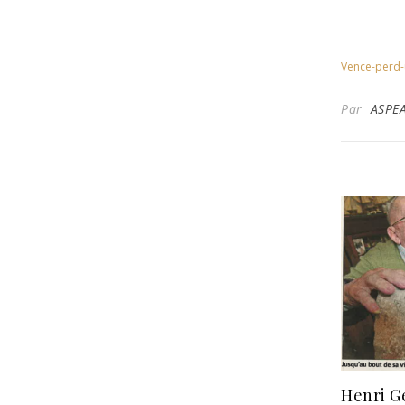
Vence-perd-
Par
ASPE
Henri Ge