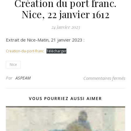
Création du port franc.
Nice, 22 janvier 1612
24 janvier 2023
Extrait de Nice-Matin, 21 janvier 2023 :
Creation-du-port-franc
Télécharger
Nice
sur
Par
ASPEAM
Commentaires fermés
VOUS POURRIEZ AUSSI AIMER