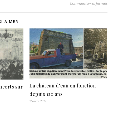
sur L’
Commentaires fermés
I AIMER
La château d’eau en fonction
ncerts sur
depuis 120 ans
25 avril 2022